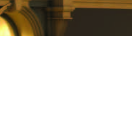
Bradford
BROADWAY
MANSIONS,