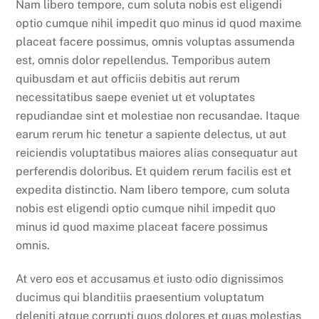
Nam libero tempore, cum soluta nobis est eligendi
optio cumque nihil impedit quo minus id quod maxime
placeat facere possimus, omnis voluptas assumenda
est, omnis dolor repellendus. Temporibus autem
quibusdam et aut officiis debitis aut rerum
necessitatibus saepe eveniet ut et voluptates
repudiandae sint et molestiae non recusandae. Itaque
earum rerum hic tenetur a sapiente delectus, ut aut
reiciendis voluptatibus maiores alias consequatur aut
perferendis doloribus. Et quidem rerum facilis est et
expedita distinctio. Nam libero tempore, cum soluta
nobis est eligendi optio cumque nihil impedit quo
minus id quod maxime placeat facere possimus
omnis.
At vero eos et accusamus et iusto odio dignissimos
ducimus qui blanditiis praesentium voluptatum
deleniti atque corrupti quos dolores et quas molestias